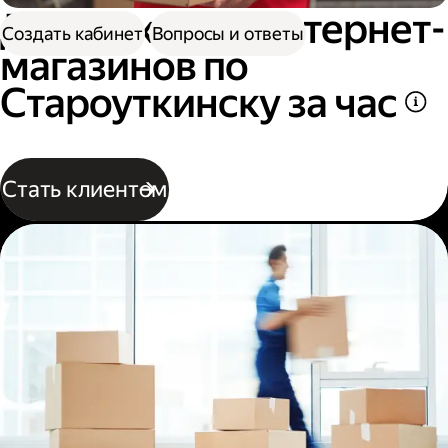
Доставка для интернет-
Создать кабинет
Вопросы и ответы
магазинов по
Староуткинску за час
Стать клиентом