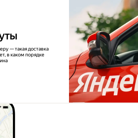
уты
еру — такая доставка
т, в каком порядке
зина