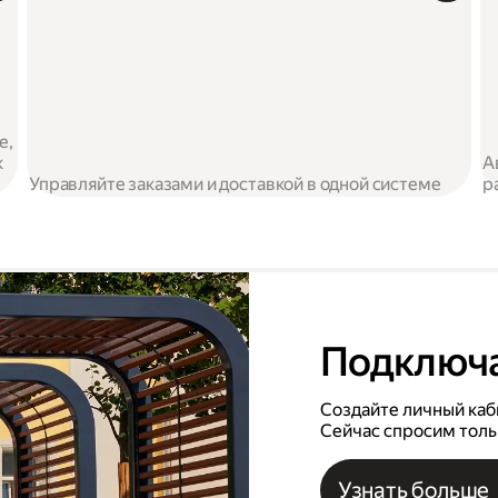
е,
к
А
Управляйте заказами и доставкой в одной системе
р
Подключ
Создайте личный каби
Сейчас спросим толь
Узнать больше