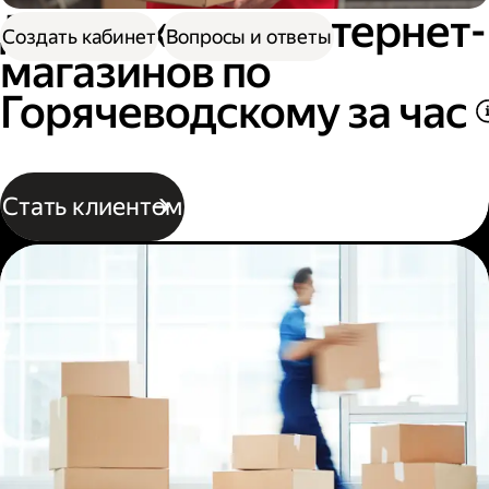
Доставка для интернет-
Создать кабинет
Вопросы и ответы
магазинов по
Горячеводскому за час
Стать клиентом