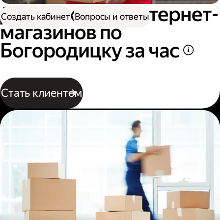
Доставка для интернет-
Создать кабинет
Вопросы и ответы
магазинов по
Богородицку за час
Стать клиентом