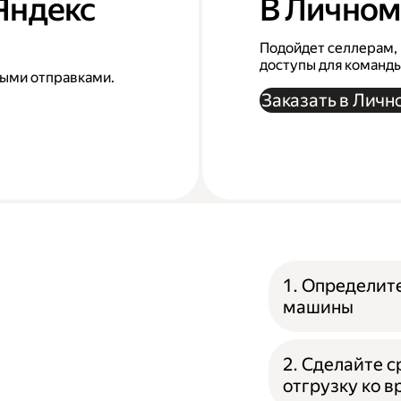
 Яндекс
В Личном
Подойдет селлерам, 
доступы для команд
выми отправками.
Заказать в Личн
1. Определит
машины
2. Сделайте 
отгрузку ко 