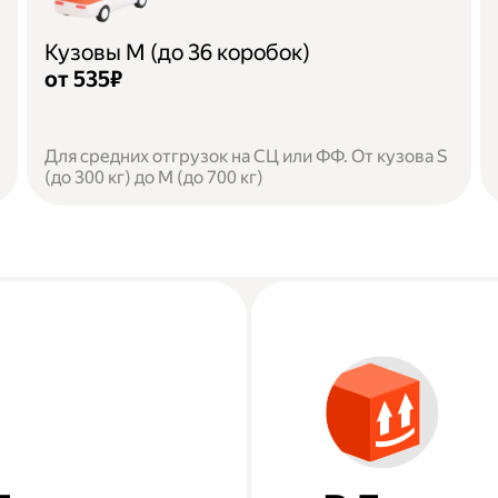
Кузовы M (до 36 коробок)
от 535₽
Для средних отгрузок на СЦ или ФФ. От кузова S
(до 300 кг) до M (до 700 кг)