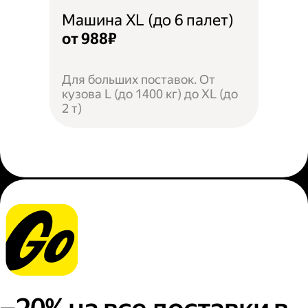
Машина XL (до 6 палет)
от 988₽
Для больших поставок. От
кузова L (до 1400 кг) до XL (до
2 т)