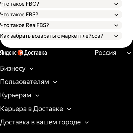
Что такое FBO?
Что такое FBS?
Что такое RealFBS?
Как забрать возвраты с маркетплейсов?
Оформите заявку на вывоз возврата в
Россия
личном кабинете маркетплейса. Товар
можно забрать со склада или из пункта
выдачи.
Бизнесу
Создайте заказ на вывоз курьером в
бизнес-кабинете Яндекс Доставки или
Пользователям
через API.
Подготовьте доверенность на получение
Курьерам
товаров со склада площадки или
передайте курьеру штрихкод/QR-код на
Карьера в Доставке
получение из пункта выдачи.
Доставка в вашем городе