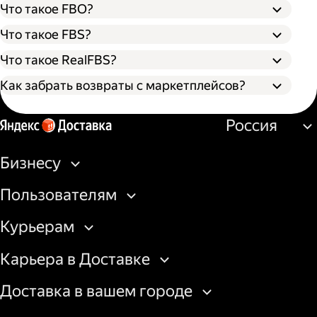
Что такое FBO?
Что такое FBS?
Что такое RealFBS?
Как забрать возвраты с маркетплейсов?
Оформите заявку на вывоз возврата в
Россия
личном кабинете маркетплейса. Товар
можно забрать со склада или из пункта
выдачи.
Бизнесу
Создайте заказ на вывоз курьером в
бизнес-кабинете Яндекс Доставки или
Пользователям
через API.
Подготовьте доверенность на получение
Курьерам
товаров со склада площадки или
передайте курьеру штрихкод/QR-код на
Карьера в Доставке
получение из пункта выдачи.
Доставка в вашем городе