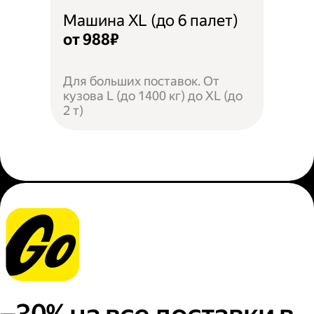
Машина XL (до 6 палет)
от 988₽
Для больших поставок. От
кузова L (до 1400 кг) до XL (до
2 т)