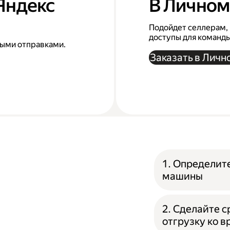
 Яндекс
В Личном
Подойдет селлерам, 
доступы для команд
выми отправками.
Заказать в Личн
1. Определит
машины
2. Сделайте 
отгрузку ко 