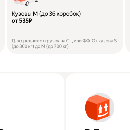
Кузовы M (до 36 коробок)
от 535₽
Для средних отгрузок на СЦ или ФФ. От кузова S
(до 300 кг) до M (до 700 кг)