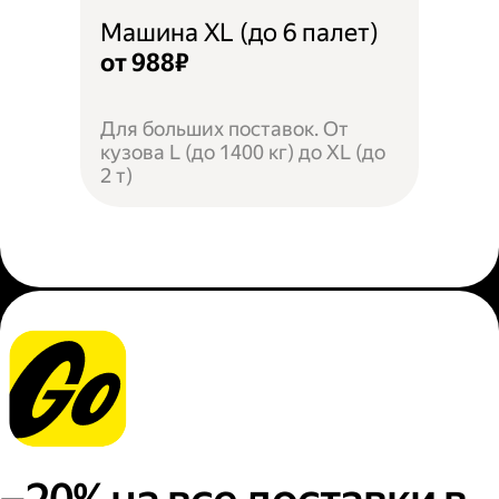
Машина XL (до 6 палет)
от 988₽
Для больших поставок. От
кузова L (до 1400 кг) до XL (до
2 т)