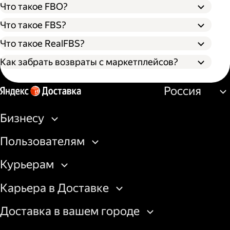
Что такое FBO?
Что такое FBS?
Что такое RealFBS?
Как забрать возвраты с маркетплейсов?
Оформите заявку на вывоз возврата в
Россия
личном кабинете маркетплейса. Товар
можно забрать со склада или из пункта
выдачи.
Бизнесу
Создайте заказ на вывоз курьером в
бизнес-кабинете Яндекс Доставки или
Пользователям
через API.
Подготовьте доверенность на получение
Курьерам
товаров со склада площадки или
передайте курьеру штрихкод/QR-код на
Карьера в Доставке
получение из пункта выдачи.
Доставка в вашем городе