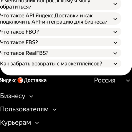
У меня возник вопрос, к кому я могу
обратиться?
Что такое API Яндекс Доставки и как
подключить API-интеграцию для бизнеса?
Что такое FBO?
Что такое FBS?
Что такое RealFBS?
Как забрать возвраты с маркетплейсов?
Оформите заявку на вывоз возврата в
Россия
личном кабинете маркетплейса. Товар
можно забрать со склада или из пункта
выдачи.
Бизнесу
Создайте заказ на вывоз курьером в
бизнес-кабинете Яндекс Доставки или
Пользователям
через API.
Подготовьте доверенность на получение
Курьерам
товаров со склада площадки или
передайте курьеру штрихкод/QR-код на