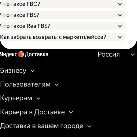
Что такое FBO?
Что такое FBS?
Что такое RealFBS?
Как забрать возвраты с маркетплейсов?
Оформите заявку на вывоз возврата в
Россия
личном кабинете маркетплейса. Товар
можно забрать со склада или из пункта
выдачи.
Бизнесу
Создайте заказ на вывоз курьером в
бизнес-кабинете Яндекс Доставки или
Пользователям
через API.
Подготовьте доверенность на получение
Курьерам
товаров со склада площадки или
передайте курьеру штрихкод/QR-код на
Карьера в Доставке
получение из пункта выдачи.
Доставка в вашем городе