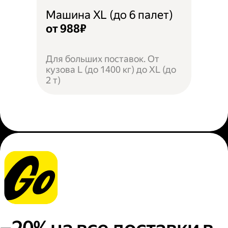
Машина XL (до 6 палет)
от 988₽
Для больших поставок. От
кузова L (до 1400 кг) до XL (до
2 т)