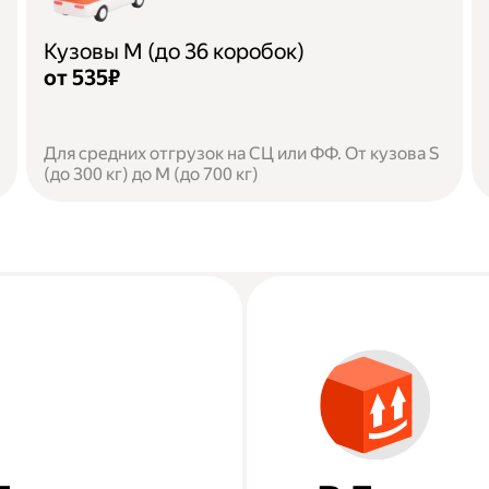
Кузовы M (до 36 коробок)
от 535₽
Для средних отгрузок на СЦ или ФФ. От кузова S
(до 300 кг) до M (до 700 кг)