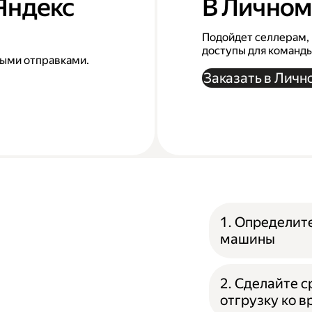
 Яндекс
В Личном
Подойдет селлерам, 
доступы для команд
выми отправками.
Заказать в Личн
1. Определит
машины
2. Сделайте 
отгрузку ко 